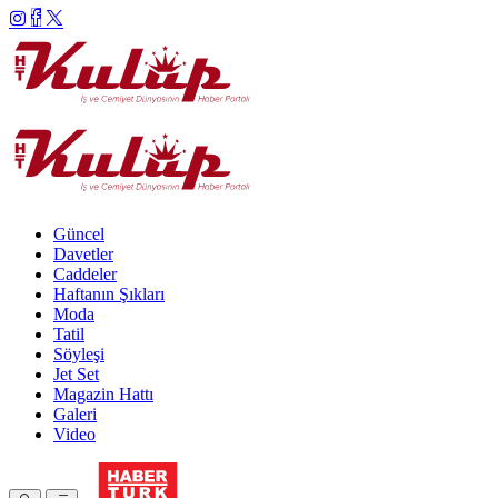
Güncel
Davetler
Caddeler
Haftanın Şıkları
Moda
Tatil
Söyleşi
Jet Set
Magazin Hattı
Galeri
Video