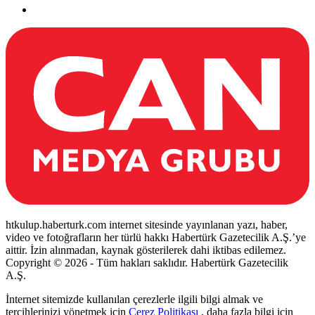
htkulup.haberturk.com internet sitesinde yayınlanan yazı, haber,
video ve fotoğrafların her türlü hakkı Habertürk Gazetecilik A.Ş.’ye
aittir. İzin alınmadan, kaynak gösterilerek dahi iktibas edilemez.
Copyright © 2026 - Tüm hakları saklıdır. Habertürk Gazetecilik
A.Ş.
İnternet sitemizde kullanılan çerezlerle ilgili bilgi almak ve
tercihlerinizi yönetmek için
Çerez Politikası
, daha fazla bilgi için