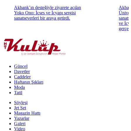
Akbank’ın desteğiyle ziyarete açılan
Akbank
Yoko Ono: İçses ve İçyapı sergisi
Üniver
sanatseverleri bir araya getirdi.
sanats
ve İçya
gerçekl
Güncel
Davetler
Caddeler
Haftanın Şıkları
Moda
Tatil
Söyleşi
Jet Set
Magazin Hattı
Yazarlar
Galeri
Video