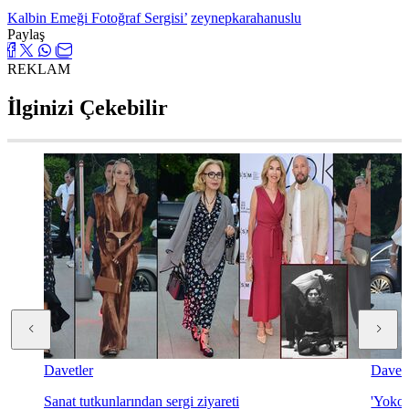
Kalbin Emeği Fotoğraf Sergisi’
zeynepkarahanuslu
Paylaş
REKLAM
İlginizi Çekebilir
Davetler
Davetl
Sanat tutkunlarından sergi ziyareti
'Yoko 