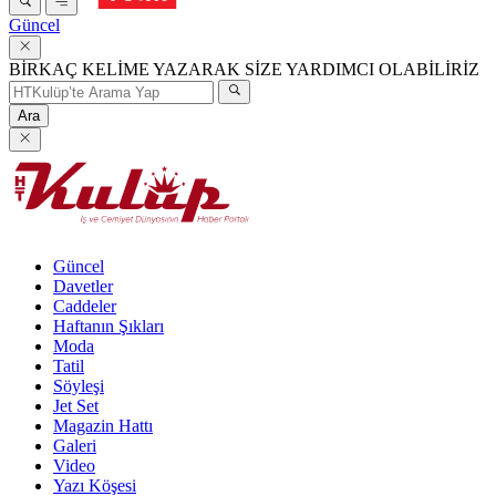
Güncel
BİRKAÇ KELİME YAZARAK SİZE YARDIMCI OLABİLİRİZ
Ara
Güncel
Davetler
Caddeler
Haftanın Şıkları
Moda
Tatil
Söyleşi
Jet Set
Magazin Hattı
Galeri
Video
Yazı Köşesi