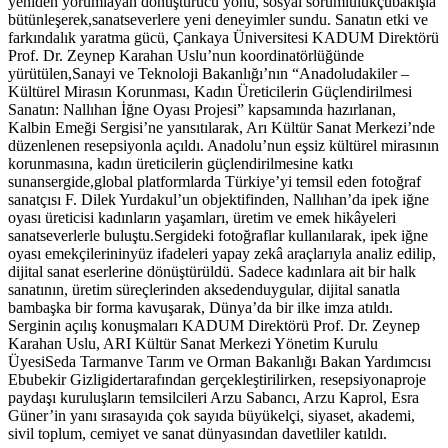
yeniden yorumlayan dönüştürücü yönü, sosyal sorumlulukçubakışla
bütünleşerek,sanatseverlere yeni deneyimler sundu. Sanatın etki ve
farkındalık yaratma gücü, Çankaya Üniversitesi KADUM Direktörü
Prof. Dr. Zeynep Karahan Uslu’nun koordinatörlüğünde
yürütülen,Sanayi ve Teknoloji Bakanlığı’nın “Anadoludakiler –
Kültürel Mirasın Korunması, Kadın Üreticilerin Güçlendirilmesi
Sanatın: Nallıhan İğne Oyası Projesi” kapsamında hazırlanan,
Kalbin Emeği Sergisi’ne yansıtılarak, Arı Kültür Sanat Merkezi’nde
düzenlenen resepsiyonla açıldı. Anadolu’nun eşsiz kültürel mirasının
korunmasına, kadın üreticilerin güçlendirilmesine katkı
sunansergide,global platformlarda Türkiye’yi temsil eden fotoğraf
sanatçısı F. Dilek Yurdakul’un objektifinden, Nallıhan’da ipek iğne
oyası üreticisi kadınların yaşamları, üretim ve emek hikâyeleri
sanatseverlerle buluştu.Sergideki fotoğraflar kullanılarak, ipek iğne
oyası emekçilerininyüz ifadeleri yapay zekâ araçlarıyla analiz edilip,
dijital sanat eserlerine dönüştürüldü. Sadece kadınlara ait bir halk
sanatının, üretim süreçlerinden aksedenduygular, dijital sanatla
bambaşka bir forma kavuşarak, Dünya’da bir ilke imza atıldı.
Serginin açılış konuşmaları KADUM Direktörü Prof. Dr. Zeynep
Karahan Uslu, ARI Kültür Sanat Merkezi Yönetim Kurulu
ÜyesiSeda Tarmanve Tarım ve Orman Bakanlığı Bakan Yardımcısı
Ebubekir Gizligidertarafından gerçekleştirilirken, resepsiyonaproje
paydaşı kuruluşların temsilcileri Arzu Sabancı, Arzu Kaprol, Esra
Güner’in yanı sırasayıda çok sayıda büyükelçi, siyaset, akademi,
sivil toplum, cemiyet ve sanat dünyasından davetliler katıldı.