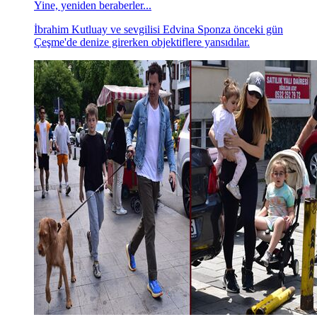
Yine, yeniden beraberler...
İbrahim Kutluay ve sevgilisi Edvina Sponza önceki gün
Çeşme'de denize girerken objektiflere yansıdılar.