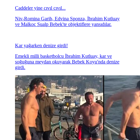
Caddeler yine cıvıl cıvıl...
Niv-Romina Garih, Edvina Sponza, İbrahim Kutluay
ve Malkoç Sualp Bebek'te objektiflere yansıdılar.
Kar yağarken denize girdi!
Emekli milli basketbolcu İbrahim Kutluay, kar ve
soğuğuna meydan okuyarak Bebek Koyu'nda denize
girdi.