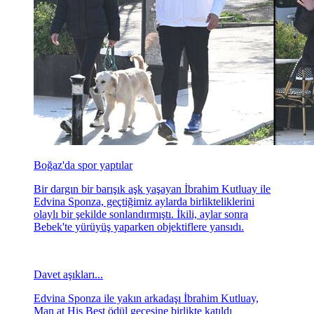
Boğaz'da spor yaptılar
Bir dargın bir barışık aşk yaşayan İbrahim Kutluay ile
Edvina Sponza, geçtiğimiz aylarda birlikteliklerini
olaylı bir şekilde sonlandırmıştı. İkili, aylar sonra
Bebek'te yürüyüş yaparken objektiflere yansıdı.
Davet aşıkları...
Edvina Sponza ile yakın arkadaşı İbrahim Kutluay,
Man at His Best ödül gecesine birlikte katıldı