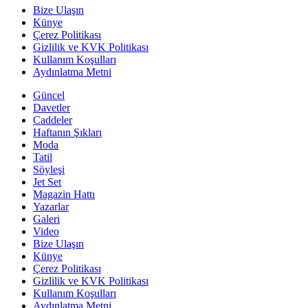
2023 yılında iş ve cemiyet hayatından tanıdığımız ünlü
isimler ayrılma kararı aldı.
Sponza: 'Uzaklaştırma yok'
Bebek'te yürüyüş yaparken objektiflere yansıyan
Edvina Sponza, eski sevgilisi İbrahim Kutluay'a
uzaklaştırma kararı aldırdığı iddialarını yanıtlayarak
yalanladı.
Sponza: "Asla onunla işim olmaz"
Eski milli basketbolcu İbrahim Kutluay ile bir dargın bir
barışık aşk yaşayan Edvina Sponza, hafta sonu
Bebek'te ayrılık iddialarını doğrulayarak "Asla onunla
işim olmaz" açıklamasında bulundu.
Caddelerde hafta sonu...
Akkök Holding Yönetim Kurulu Üyesi Raif Dinçkök