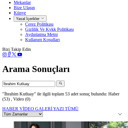
Mekanlar
Bize Ulaşın
Künye
Yasal İçerikler
Çerez Politikası
Gizlilik Ve Kvkk Politikası
Aydınlatma Metni
Kullanım Koşulları
Bizi Takip Edin
Arama Sonuçları
"İbrahim Kutluay"
ile ilgili toplam 53 adet sonuç bulundu:
Haber
(53)
,
Video (0)
HABER
VİDEO
GALERİ
YAZI
TÜMÜ