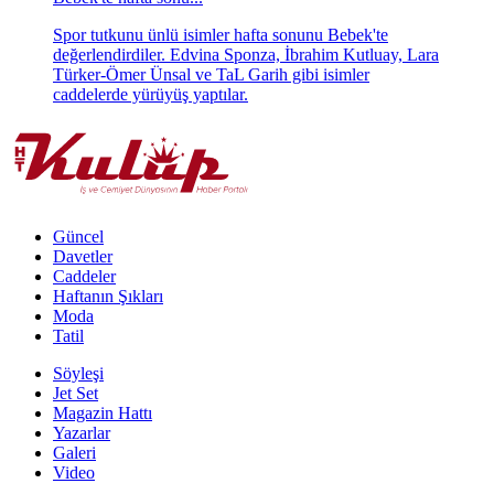
Spor tutkunu ünlü isimler hafta sonunu Bebek'te
değerlendirdiler. Edvina Sponza, İbrahim Kutluay, Lara
Türker-Ömer Ünsal ve TaL Garih gibi isimler
caddelerde yürüyüş yaptılar.
Bebek'te hareketli hafta sonu...
İş dünyasından ünlü isimler, Bebek'in renkli
caddelerinde hafta sonu keyifli anlar yaşadı
Aşk yeniden...
Bir dargın bir barışık aşk yaşayan İbrahim Kutluay ile
Edvina Sponza, yaklaşık dört ay önce birlikteliklerini
olaylı bir şekilde sonlandırmıştı. İkili, aylar sonra
Bebek'te yürüyüş yaparken objektiflere yansıdı.
2023'ün ayrılıkları...