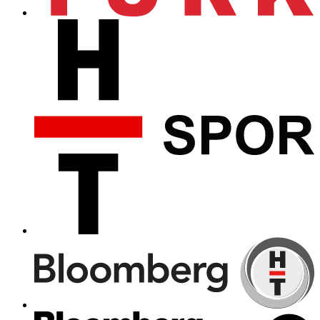
Köpeğiyle parkta oynadı!
Cemiyet hayatının ünlü simalarından Edvina Sponza,
İbrahim Kutluay ile birlikte Bebek Parkı'nda köpeğini
gezdirdi.
“Hepimiz perişan olduk”
Bebek'te objektiflere yansıyan Edvina Sponza, deprem
nedeniyle üzgün olduğunu belirterek "Hepimiz perişan
olduk. Elimizden gelen yardımları yapmaya
çalışıyoruz" dedi.
"Her şey yolunda, mutluyuz"
Etiler'de objektiflere yansıyan Edvina Sponza ile
sevgilisi İbrahim Kutluay muhabirlere, "Her şey
yolunda, mutluyuz" dedi.