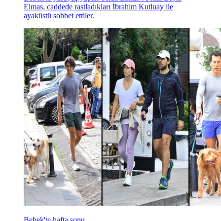
Elmas, caddede rastladıkları İbrahim Kutluay ile
ayaküstü sohbet ettiler.
Bebek'te hafta sonu...