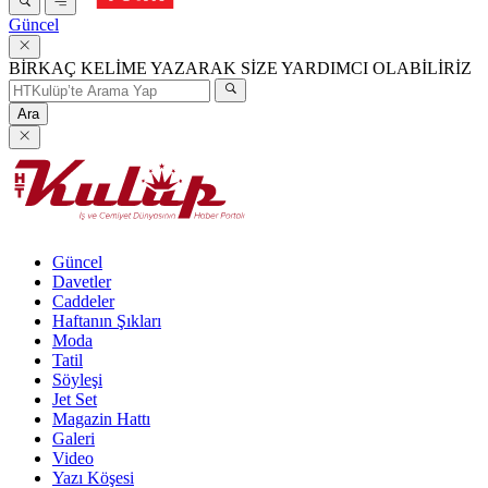
Güncel
BİRKAÇ KELİME YAZARAK SİZE YARDIMCI OLABİLİRİZ
Ara
Güncel
Davetler
Caddeler
Haftanın Şıkları
Moda
Tatil
Söyleşi
Jet Set
Magazin Hattı
Galeri
Video
Yazı Köşesi