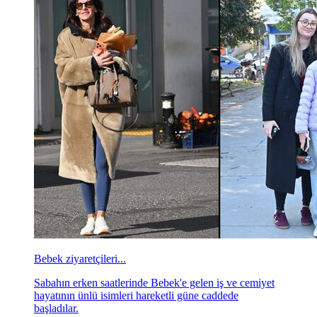
Bebek ziyaretçileri...
Sabahın erken saatlerinde Bebek'e gelen iş ve cemiyet
hayatının ünlü isimleri hareketli güne caddede
başladılar.