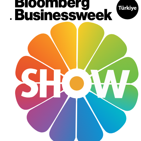
Güncel
Davetler
Caddeler
Haftanın Şıkları
Moda
Tatil
Söyleşi
Jet Set
Magazin Hattı
Yazarlar
Galeri
Video
Bize Ulaşın
Künye
Çerez Politikası
Gizlilik ve KVK Politikası
Kullanım Koşulları
Aydınlatma Metni