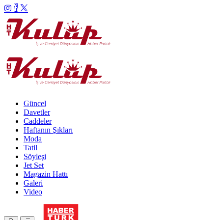
Güncel
Davetler
Caddeler
Haftanın Şıkları
Moda
Tatil
Söyleşi
Jet Set
Magazin Hattı
Galeri
Video