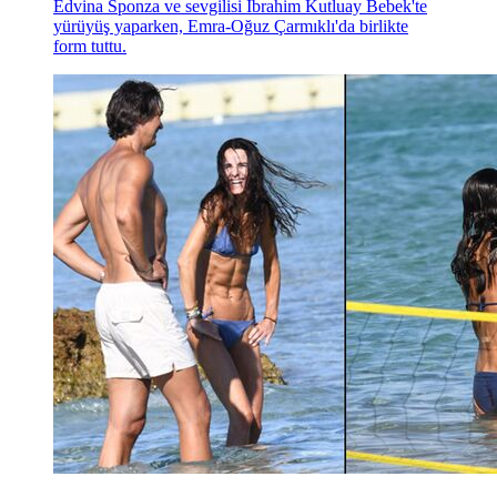
Edvina Sponza ve sevgilisi İbrahim Kutluay Bebek'te
yürüyüş yaparken, Emra-Oğuz Çarmıklı'da birlikte
form tuttu.