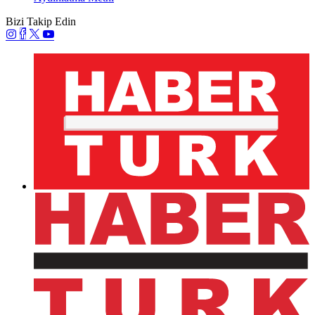
ile çocukları, Edvina Sponza ve İbrahim Kutluay çifti
önceki gün Bebek'te objektiflere yansıdı.
Boğaz'da stres attılar!
Cemiyet hayatının ünlü isimleri önceki gün Boğaz'da
yürüyüş yaparak stres attılar.
Bebek ziyaretçileri...
Cemiyet hayatının ünlü simaları İstanbul'un elit semti
Bebek'te objektiflere yansıdılar.
Bebek'te keyifli sohbet...
Dolu dizgin aşkları devam eden Edvina Sponza ve
sevgilisi İbrahim Kutluay Bebek'te sohbet ederek güzel
havanın keyfini çıkardılar.