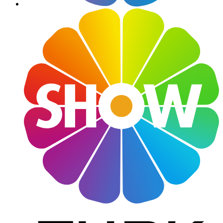
Güncel
Davetler
Caddeler
Haftanın Şıkları
Moda
Tatil
Söyleşi
Jet Set
Magazin Hattı
Yazarlar
Galeri
Video
Bize Ulaşın
Künye
Çerez Politikası
Gizlilik ve KVK Politikası
Kullanım Koşulları
Aydınlatma Metni
Bizi Takip Edin