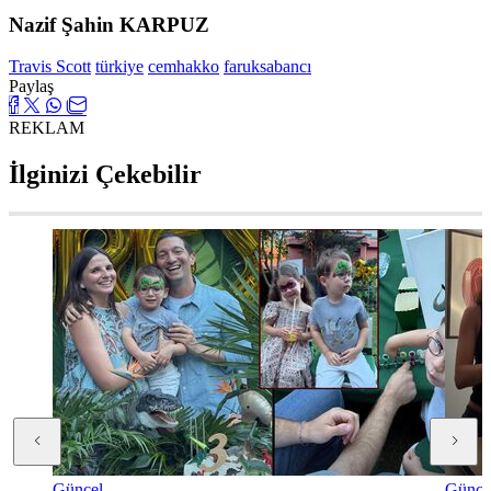
Nazif Şahin KARPUZ
Travis Scott
türkiye
cemhakko
faruksabancı
Paylaş
REKLAM
İlginizi Çekebilir
Güncel
Günce