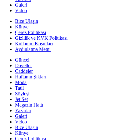
Galeri
Video
Bize Ulaşın
Künye
Çerez Politikası
Gizlilik ve KVK Politikası
Kullanım Koşulları
Aydınlatma Metni
Güncel
Davetler
Caddeler
Haftanın Şıkları
Moda
Tatil
Söyleşi
Jet Set
Magazin Hattı
Yazarlar
Galeri
Video
Bize Ulaşın
Künye
Çerez Politikası