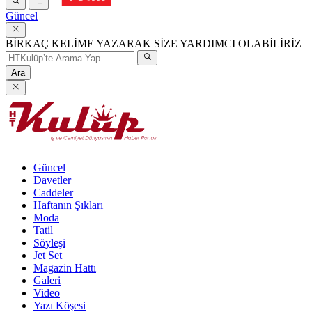
Güncel
BİRKAÇ KELİME YAZARAK SİZE YARDIMCI OLABİLİRİZ
Ara
Güncel
Davetler
Caddeler
Haftanın Şıkları
Moda
Tatil
Söyleşi
Jet Set
Magazin Hattı
Galeri
Video
Yazı Köşesi