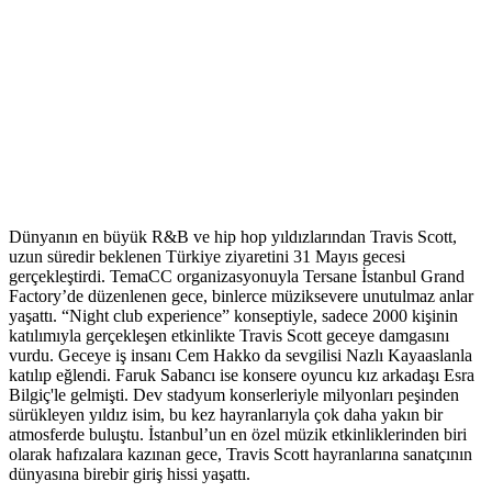
Dünyanın en büyük R&B ve hip hop yıldızlarından Travis Scott,
uzun süredir beklenen Türkiye ziyaretini 31 Mayıs gecesi
gerçekleştirdi. TemaCC organizasyonuyla Tersane İstanbul Grand
Factory’de düzenlenen gece, binlerce müziksevere unutulmaz anlar
yaşattı. “Night club experience” konseptiyle, sadece 2000 kişinin
katılımıyla gerçekleşen etkinlikte Travis Scott geceye damgasını
vurdu. Geceye iş insanı Cem Hakko da sevgilisi Nazlı Kayaaslanla
katılıp eğlendi. Faruk Sabancı ise konsere oyuncu kız arkadaşı Esra
Bilgiç'le gelmişti. Dev stadyum konserleriyle milyonları peşinden
sürükleyen yıldız isim, bu kez hayranlarıyla çok daha yakın bir
atmosferde buluştu. İstanbul’un en özel müzik etkinliklerinden biri
olarak hafızalara kazınan gece, Travis Scott hayranlarına sanatçının
dünyasına birebir giriş hissi yaşattı.