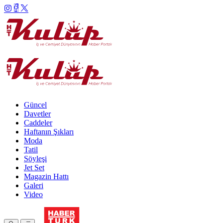
Güncel
Davetler
Caddeler
Haftanın Şıkları
Moda
Tatil
Söyleşi
Jet Set
Magazin Hattı
Galeri
Video