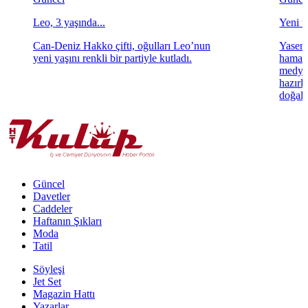
Leo, 3 yaşında...
Yeni ta
Can-Deniz Hakko çifti, oğulları Leo’nun
Yasemi
yeni yaşını renkli bir partiyle kutladı.
hamara
medya 
hazırl
doğal 
Güncel
Davetler
Caddeler
Haftanın Şıkları
Moda
Tatil
Söyleşi
Jet Set
Magazin Hattı
Yazarlar