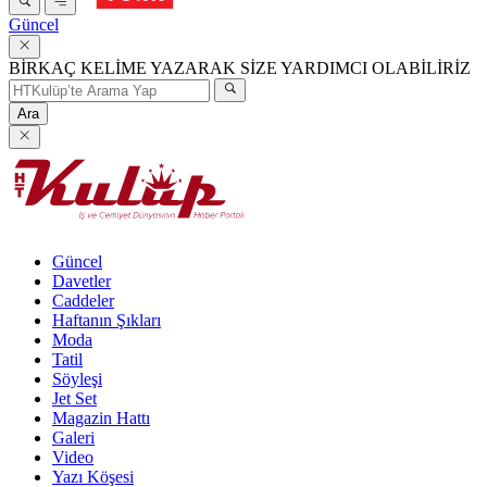
Güncel
BİRKAÇ KELİME YAZARAK SİZE YARDIMCI OLABİLİRİZ
Ara
Güncel
Davetler
Caddeler
Haftanın Şıkları
Moda
Tatil
Söyleşi
Jet Set
Magazin Hattı
Galeri
Video
Yazı Köşesi