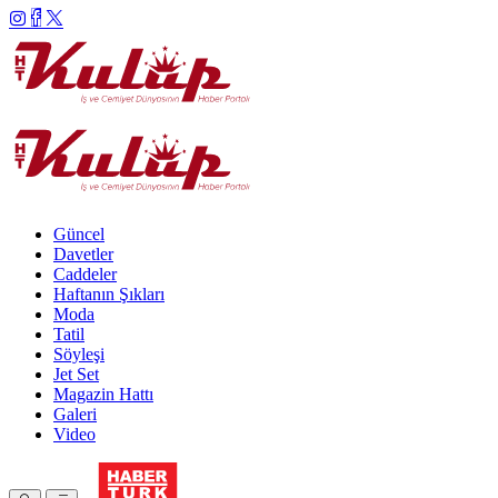
Güncel
Davetler
Caddeler
Haftanın Şıkları
Moda
Tatil
Söyleşi
Jet Set
Magazin Hattı
Galeri
Video