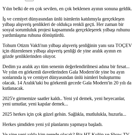
Yılın belki de en çok sevilen, en çok beklenen ayının sonuna geldik.
İş ve cemiyet dünyasından ünlü isimlerin katılımıyla gerçekleşen
yılbaşı alışveriş şenlikleri de oldukça renkli geçti. Her zaman bir
sosyal sorumluluk projesi kapsamında gerçekleşerek yılbaşı ruhunu
yardımlaşma ruhuna dönüştürdü.
Tohum Otizm Vakfı'nın yılbaşı alışveriş şenliğinin yanı sıra TOÇEV
için düzenlenen yılbaşı alışveriş şenliği de yine aralık ayının en
gözde şenliklerinden oluyor.
Dedim ya aralık ayı tüm senenin değerlendirilmesi adına bir fırsat...
Ve yılın en görkemli davetlerinden Gala Modern'de yine bu ayın
sonlarında iş ve cemiyet dünyasından ünlü isimleri buluşturmu
olacak. 14 Aralık'taki bu görkemli gecede Gala Modern'in 20 yılı da
kutlanacak.
2025'e girmemize saatler kaldı.. Yeni yıl demek, yeni heyecanlar,
yeni umutlar, yeni kapılar demek...
2025 herkes için çok güzel gelsin. Sağlıkla, mutlulukla, huzurla...
Herkes şimdiden yeni yıl planlarını yapmaya başladı.
Ve yine yeni yılda kim nerede olacak? Biz HT Kulüp ve Show TV